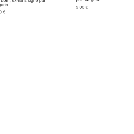
Bom, ex-libris signé par
erin
9,00
€
00
€