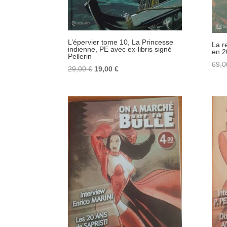
L’épervier tome 10, La Princesse
La r
indienne, PE avec ex-libris signé
en 2
Pellerin
69,
Le
Le
29,00
€
19,00
€
prix
prix
initial
actuel
était :
est :
29,00 €.
19,00 €.