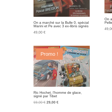
On a
Pelle
On a marché sur la Bulle 0, spécial
Marini et Pe avec 3 ex-libris signés
49,
49,00
€
Promo !
Ric Hochet, l’homme de glace,
signé par Tibet
Le
Le
69,00
€
29,00
€
prix
prix