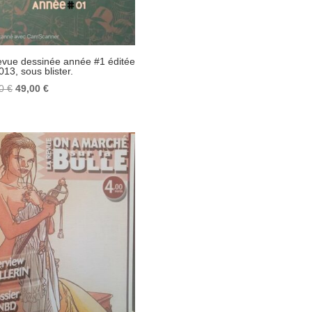
evue dessinée année #1 éditée
013, sous blister.
Le
Le
00
€
49,00
€
prix
prix
initial
actuel
était :
est :
69,00 €.
49,00 €.