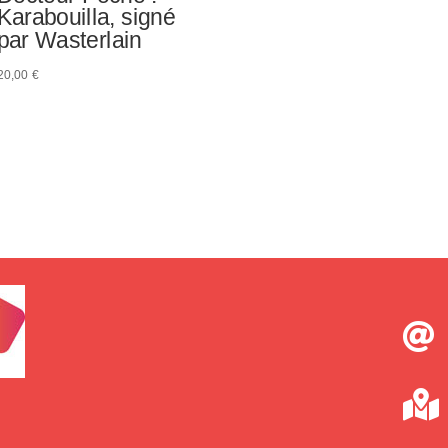
Karabouilla, signé
prix
prix
par Wasterlain
initial
actuel
était :
est :
20,00
€
135,00 €.
99,00 €.

