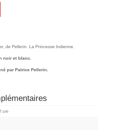
ctuel
t :
9,00 €.
er, de Pellerin. La Princesse Indienne.
 noir et blanc.
gné par Patrice Pellerin.
mplémentaires
2 cm