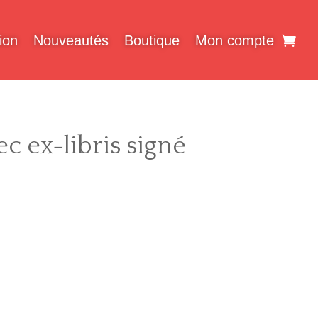
ion
Nouveautés
Boutique
Mon compte
c ex-libris signé
e
rix