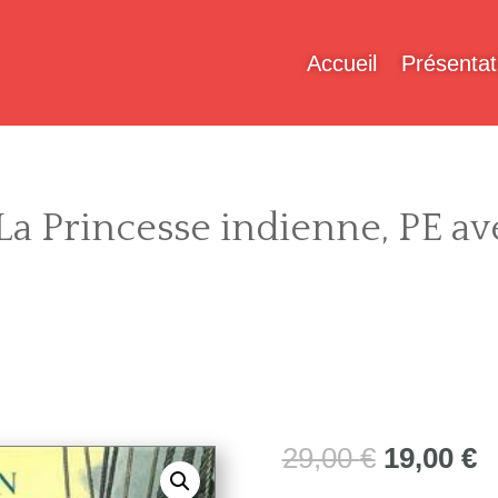
Accueil
Présentat
La Princesse indienne, PE ave
Le
L
29,00
€
19,00
€
prix
p