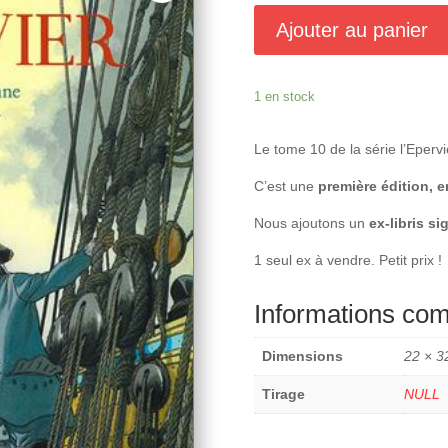
initial
a
était :
es
Ajouter au panier
29,00 €.
1
1 en stock
Le tome 10 de la série l’Epervi
C’est une
première édition, en
Nous ajoutons un
ex-libris si
1 seul ex à vendre. Petit prix !
Informations co
Dimensions
22 × 3
Tirage
NULL