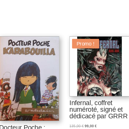
Promo !
Infernal, coffret
numéroté, signé et
dédicacé par GRRR
Docteur Poche :
Le
Le
135,00
€
99,00
€