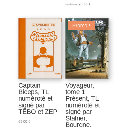
Le
Le
35,00
€
25,00
€
prix
prix
initial
actuel
était :
est :
Promo !
35,00 €.
25,00 €.
Captain
Voyageur,
Biceps, TL
tome 1
numéroté et
Présent, TL
signé par
numéroté et
TEBO et ZEP
signé par
Stalner,
69,00
€
Bourgne,