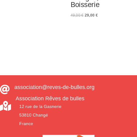
Boisserie
Le
Le
49,00
€
29,00
€
prix
prix
initial
actuel
était :
est :
49,00 €.
29,00 €.
association@reves-de-bulles.org

Association Rêves de bulles

12 rue de la Gasnerie
53810 Changé
France