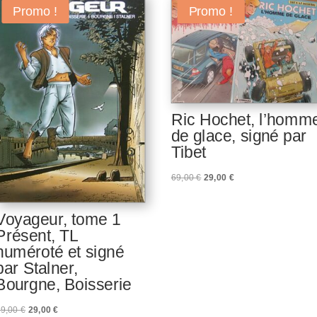
Promo !
Promo !
Ric Hochet, l’homm
de glace, signé par
Tibet
Le
Le
69,00
€
29,00
€
prix
prix
initial
actuel
Voyageur, tome 1
était :
est :
Présent, TL
69,00 €.
29,00 €.
numéroté et signé
par Stalner,
Bourgne, Boisserie
Le
Le
49,00
€
29,00
€