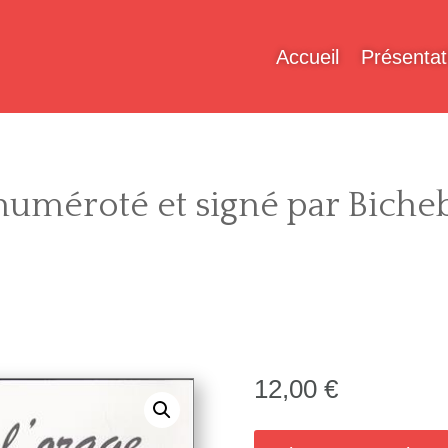
Accueil
Présentat
, numéroté et signé par Biche
12,00
€