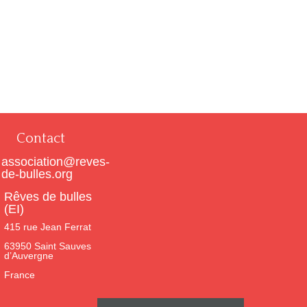
prix
prix
initial
actuel
était :
est :
99,00 €.
69,00 €.
Contact
association@reves-
de-bulles.org
Rêves de bulles
(EI)
415 rue Jean Ferrat
63950 Saint Sauves
d’Auvergne
France