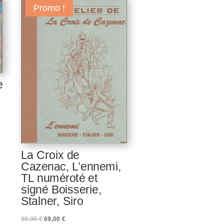
Promo !
e
La Croix de
Cazenac, L’ennemi,
TL numéroté et
signé Boisserie,
Stalner, Siro
Le
Le
99,00
€
69,00
€