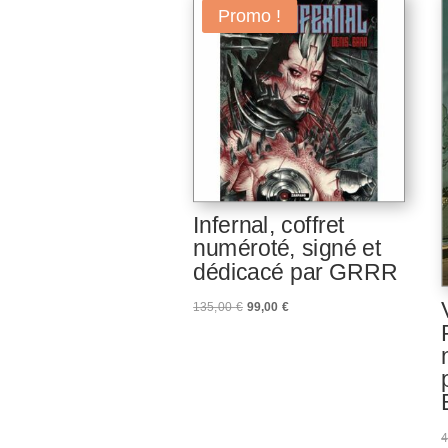
Promo !
Infernal, coffret
numéroté, signé et
dédicacé par GRRR
Le
Le
135,00
€
99,00
€
prix
prix
initial
actuel
était :
est :
135,00 €.
99,00 €.