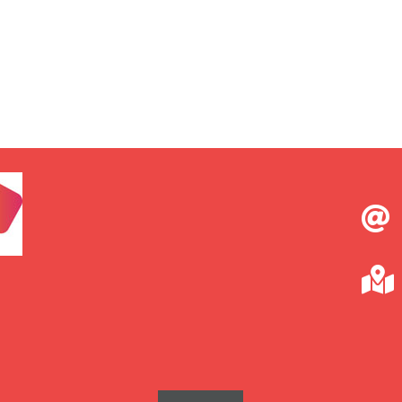
prix
prix
initial
actuel
était :
est :
49,00 €.
29,00 €.

