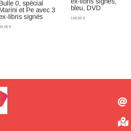
ex-libris signés,
Bulle 0, spécial
bleu, DVD
Marini et Pe avec 3
ex-libris signés
149,00
€
49,00
€

