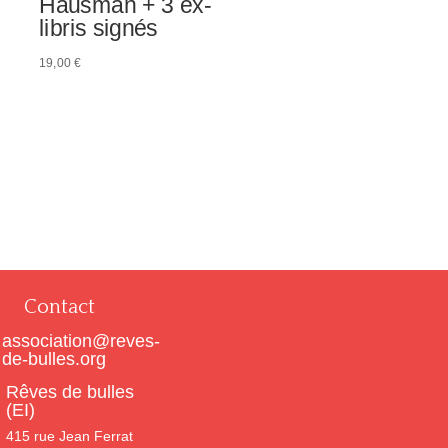
Hausman + 3 ex-
libris signés
19,00
€
Contact
association@reves-
de-bulles.org
Rêves de bulles
(EI)
415 rue Jean Ferrat