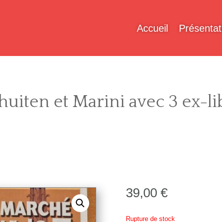
Accueil
Présentat
uiten et Marini avec 3 ex-lib
39,00
€
Rupture de stock