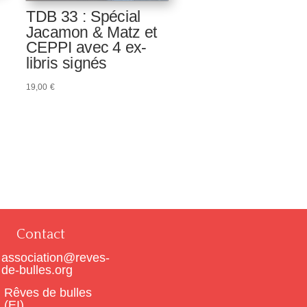
TDB 33 : Spécial
Jacamon & Matz et
CEPPI avec 4 ex-
libris signés
19,00
€
Contact
association@reves-
de-bulles.org
Rêves de bulles
(EI)