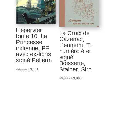
L’épervier
La Croix de
tome 10, La
Cazenac,
Princesse
L’ennemi, TL
indienne, PE
numéroté et
avec ex-libris
signé
signé Pellerin
Boisserie,
Stalner, Siro
Le
Le
29,00
€
19,00
€
prix
prix
Le
Le
99,00
€
69,00
€
initial
actuel
prix
prix
était :
est :
initial
actuel
29,00 €.
19,00 €.
était :
est :
99,00 €.
69,00 €.