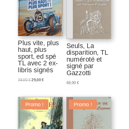
Plus vite, plus
Seuls, La
haut, plus
disparition, TL
sport, ed spé
numéroté et
TL avec 2 ex-
signé par
libris signés
Gazzotti
Le
Le
39,00
€
29,00
€
69,00
€
prix
prix
initial
actuel
était :
est :
Promo !
Promo !
39,00 €.
29,00 €.