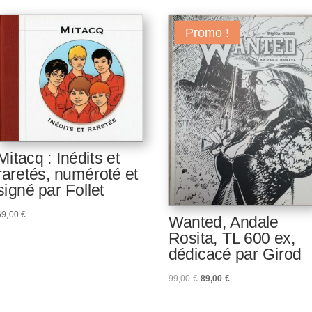
Promo !
Mitacq : Inédits et
raretés, numéroté et
signé par Follet
69,00
€
Wanted, Andale
Rosita, TL 600 ex,
dédicacé par Girod
Le
Le
99,00
€
89,00
€
prix
prix
initial
actuel