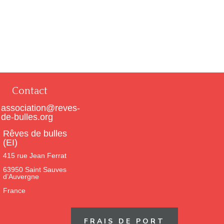
Contact
association@reves-
de-bulles.org
Rêves de bulles
(EI)
415 rue Jean Ferrat
63950 Saint Sauves
d’Auvergne
France
FRAIS DE PORT