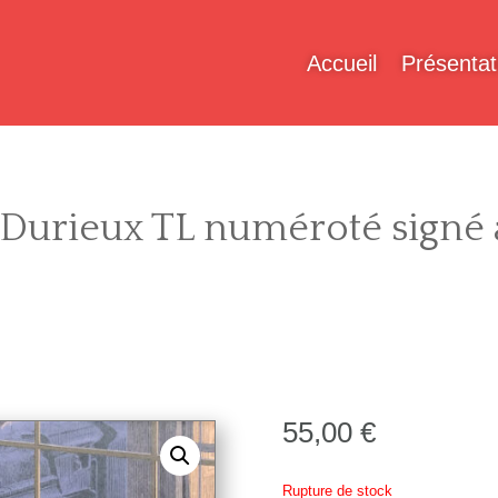
Accueil
Présentat
Durieux TL numéroté signé a
55,00
€
Rupture de stock