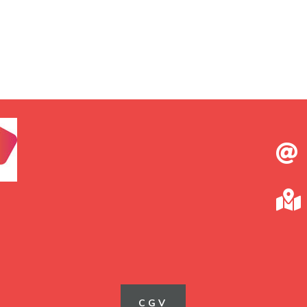
était :
est :
99,00 €.
89,00 €.


CGV