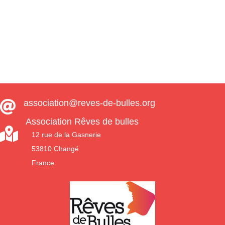
prix
prix
initial
actuel
était :
est :
49,00 €.
29,00 €.
association@reves-de-bulles.org

Association Rêves de bulles

12 rue de la Gasnerie
53810 Changé
France