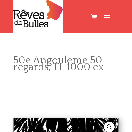
50e Angoulême 50
regards, TL 1000 ex