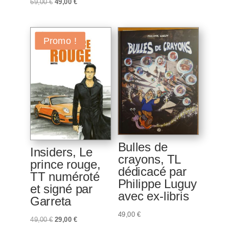
Le
Le
69,00
€
49,00
€
initial
actuel
prix
prix
était :
est :
initial
actuel
39,00 €.
29,00 €.
était :
est :
Promo !
69,00 €.
49,00 €.
Bulles de
Insiders, Le
crayons, TL
prince rouge,
dédicacé par
TT numéroté
Philippe Luguy
et signé par
avec ex-libris
Garreta
49,00
€
Le
Le
49,00
€
29,00
€