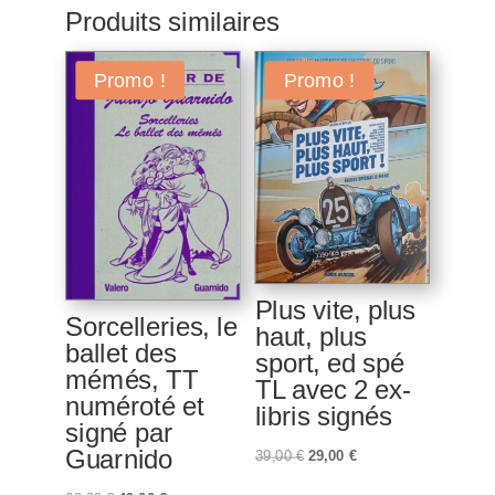
Produits similaires
Promo !
Promo !
Plus vite, plus
Sorcelleries, le
haut, plus
ballet des
sport, ed spé
mémés, TT
TL avec 2 ex-
numéroté et
libris signés
signé par
Guarnido
Le
Le
39,00
€
29,00
€
prix
prix