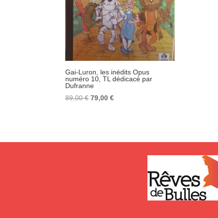
Gai-Luron, les inédits Opus
numéro 10, TL dédicacé par
Dufranne
Le
Le
89,00
€
79,00
€
prix
prix
initial
actuel
était :
est :
89,00 €.
79,00 €.