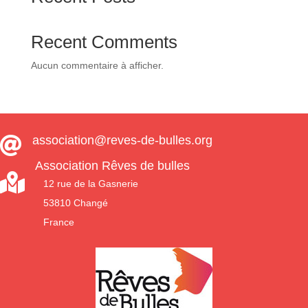
Recent Comments
Aucun commentaire à afficher.
association@reves-de-bulles.org

Association Rêves de bulles

12 rue de la Gasnerie
53810 Changé
France