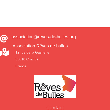
était :
est :
75,00 €.
55,00 €.
association@reves-de-bulles.org

Association Rêves de bulles

12 rue de la Gasnerie
53810 Changé
France
Contact