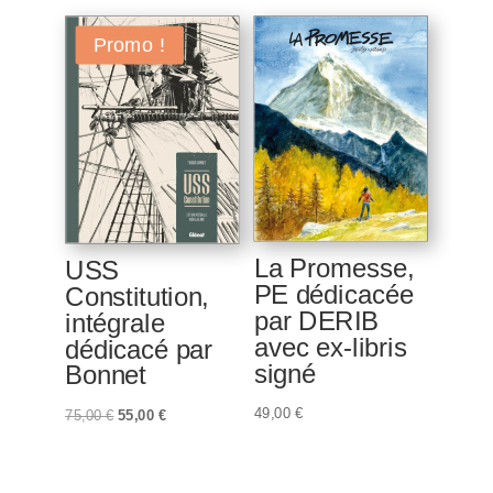
Promo !
La Promesse,
USS
PE dédicacée
Constitution,
par DERIB
intégrale
avec ex-libris
dédicacé par
signé
Bonnet
49,00
€
Le
Le
75,00
€
55,00
€
prix
prix
initial
actuel