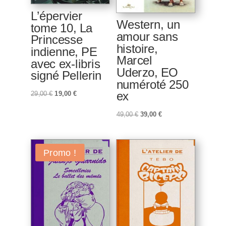
L’épervier
Western, un
tome 10, La
amour sans
Princesse
histoire,
indienne, PE
Marcel
avec ex-libris
Uderzo, EO
signé Pellerin
numéroté 250
ex
Le
Le
29,00
€
19,00
€
prix
prix
Le
Le
49,00
€
39,00
€
initial
actuel
prix
prix
était :
est :
initial
actuel
29,00 €.
19,00 €.
était :
est :
Promo !
49,00 €.
39,00 €.