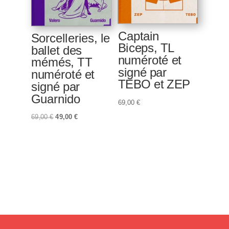
Captain
Sorcelleries, le
Biceps, TL
ballet des
numéroté et
mémés, TT
signé par
numéroté et
TEBO et ZEP
signé par
Guarnido
69,00
€
Le
Le
69,00
€
49,00
€
prix
prix
initial
actuel
était :
est :
69,00 €.
49,00 €.