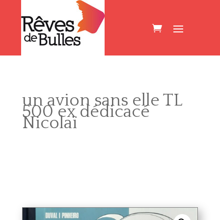
un avion sans elle TL
500 ex dédicacé
Nicolaï