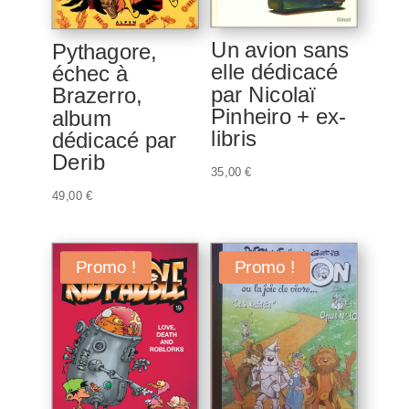
Un avion sans
Pythagore,
elle dédicacé
échec à
par Nicolaï
Brazerro,
Pinheiro + ex-
album
libris
dédicacé par
Derib
35,00
€
49,00
€
Promo !
Promo !