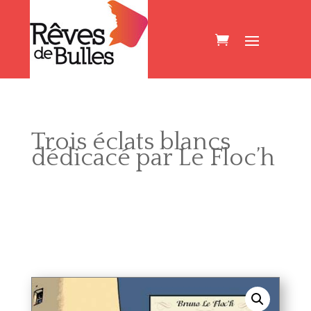
Trois éclats blancs
dédicacé par Le Floc’h