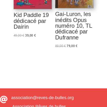
Gai-Luron, les
Kid Paddle 19
inédits Opus
dédicacé par
numéro 10, TL
Dairin
dédicacé par
Le
Le
49,00
€
39,00
€
Dufranne
prix
prix
Le
Le
89,00
€
79,00
€
initial
actuel
prix
prix
était :
est :
initial
actuel
49,00 €.
39,00 €.
était :
est :
89,00 €.
79,00 €.
association@reves-de-bulles.org

Association Rêves de bulles