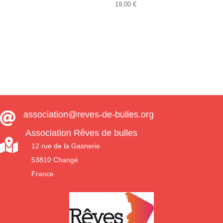
19,00
€
association@reves-de-bulles.org

Association Rêves de bulles

12 rue de la Gasnerie
53810 Changé
France