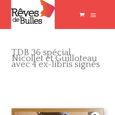
TDB 36 spécial
Nicollet et Guilloteau
avec 4 ex-libris signés