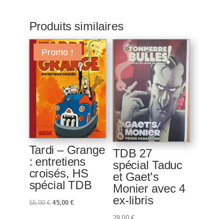
Produits similaires
Promo !
Tardi – Grange
TDB 27
: entretiens
spécial Taduc
croisés, HS
et Gaet’s
spécial TDB
Monier avec 4
ex-libris
Le
Le
55,00
€
45,00
€
prix
prix
29,00
€