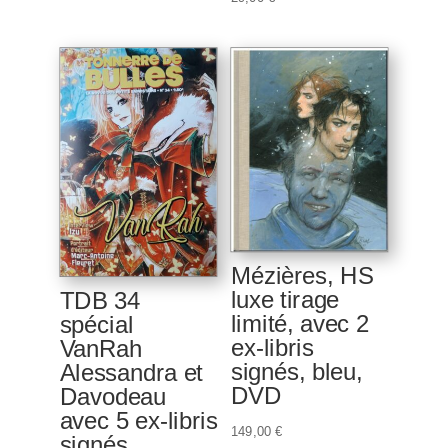
initial
actuel
était :
est :
55,00 €.
45,00 €.
Mézières, HS
luxe tirage
TDB 34
limité, avec 2
spécial
ex-libris
VanRah
signés, bleu,
Alessandra et
DVD
Davodeau
avec 5 ex-libris
149,00
€
signés