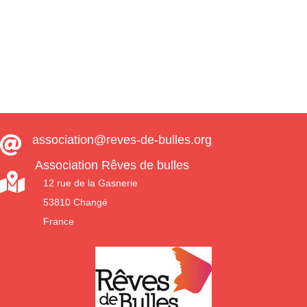
association@reves-de-bulles.org

Association Rêves de bulles

12 rue de la Gasnerie
53810 Changé
France