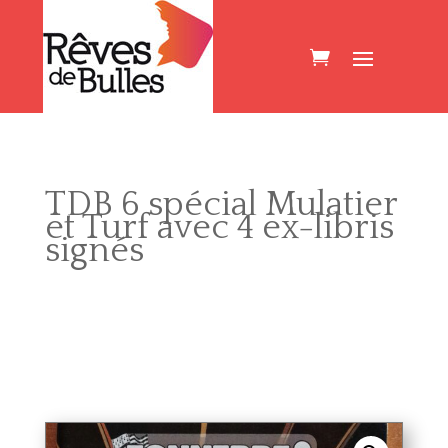
TDB 6 spécial Mulatier
et Turf avec 4 ex-libris
signés