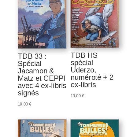
TDB HS
TDB 33 :
spécial
Spécial
Uderzo,
Jacamon &
numéroté + 2
Matz et CEPPI
ex-libris
avec 4 ex-libris
signés
19,00
€
19,00
€