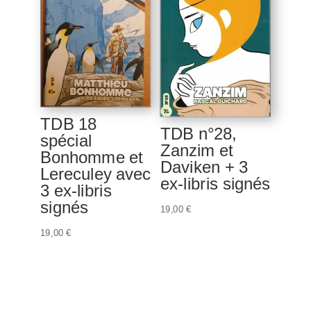
TDB 18
TDB n°28,
spécial
Zanzim et
Bonhomme et
Daviken + 3
Lereculey avec
ex-libris signés
3 ex-libris
signés
19,00
€
19,00
€