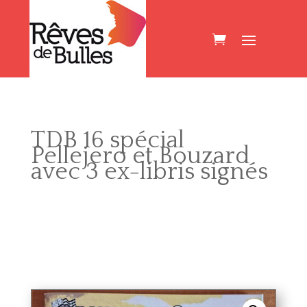
TDB 16 spécial
Pellejero et Bouzard
avec 3 ex-libris signés