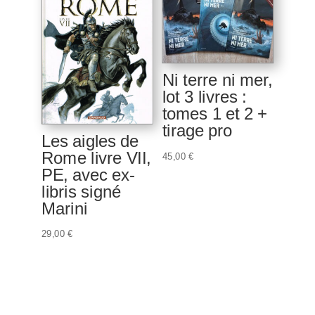
45,00 €.
35,00 €.
Ni terre ni mer,
lot 3 livres :
tomes 1 et 2 +
tirage pro
Les aigles de
Rome livre VII,
45,00
€
PE, avec ex-
libris signé
Marini
29,00
€