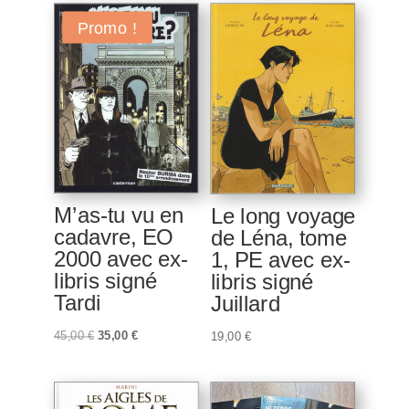
Promo !
M’as-tu vu en
Le long voyage
cadavre, EO
de Léna, tome
2000 avec ex-
1, PE avec ex-
libris signé
libris signé
Tardi
Juillard
Le
Le
45,00
€
35,00
€
19,00
€
prix
prix
initial
actuel
était :
est :