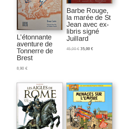
Barbe Rouge,
la marée de St
Jean avec ex-
libris signé
L’étonnante
Juillard
aventure de
Le
Le
45,00
€
35,00
€
Tonnerre de
prix
prix
Brest
initial
actuel
8,90
€
était :
est :
45,00 €.
35,00 €.