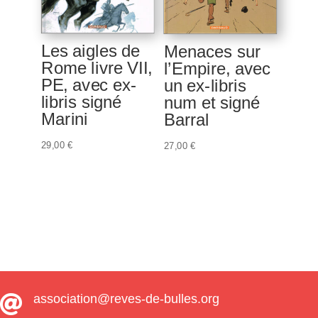
Les aigles de
Menaces sur
Rome livre VII,
l’Empire, avec
PE, avec ex-
un ex-libris
libris signé
num et signé
Marini
Barral
29,00
€
27,00
€
association@reves-de-bulles.org
