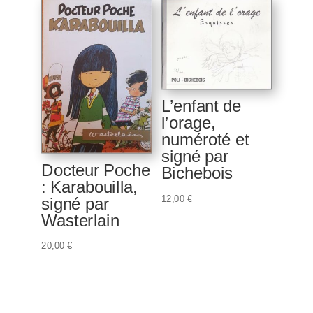
était :
est :
était :
est :
89,00 €.
79,00 €.
30,00 €.
15,00 €.
L’enfant de
l’orage,
numéroté et
signé par
Docteur Poche
Bichebois
: Karabouilla,
12,00
€
signé par
Wasterlain
20,00
€