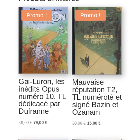
Promo !
Promo !
Gai-Luron, les
Mauvaise
inédits Opus
réputation T2,
numéro 10, TL
TL numéroté et
dédicacé par
signé Bazin et
Dufranne
Ozanam
Le
Le
89,00
€
79,00
€
Le
Le
30,00
€
15,00
€
prix
prix
prix
prix
initial
actuel
initial
actuel