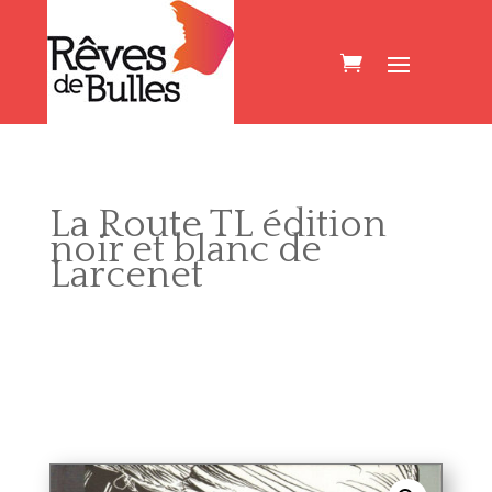
La Route TL édition
noir et blanc de
Larcenet