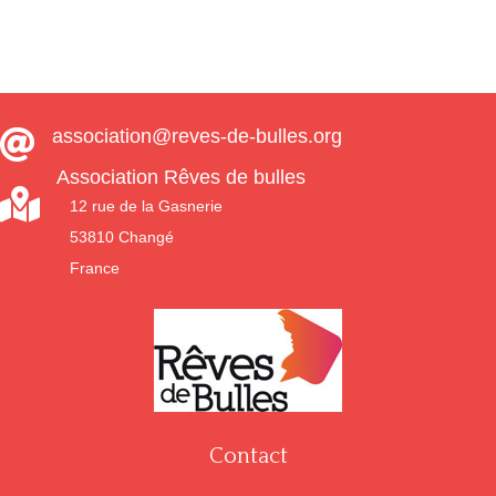
association@reves-de-bulles.org

Association Rêves de bulles

12 rue de la Gasnerie
53810 Changé
France
Contact