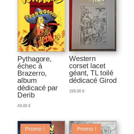
Western
Pythagore,
corset lacet
échec à
géant, TL toilé
Brazerro,
dédicacé Girod
album
dédicacé par
199,00
€
Derib
49,00
€
Promo !
Promo !