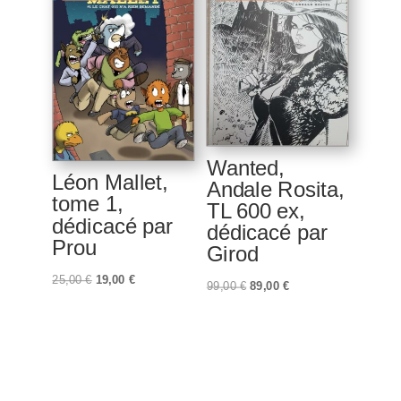
Wanted,
Léon Mallet,
Andale Rosita,
tome 1,
TL 600 ex,
dédicacé par
dédicacé par
Prou
Girod
Le
Le
25,00
€
19,00
€
Le
Le
99,00
€
89,00
€
prix
prix
prix
prix
initial
actuel
initial
actuel
était :
est :
était :
est :
25,00 €.
19,00 €.
99,00 €.
89,00 €.