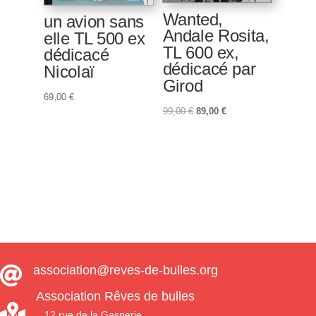
Wanted,
un avion sans
Andale Rosita,
elle TL 500 ex
TL 600 ex,
dédicacé
dédicacé par
Nicolaï
Girod
69,00
€
Le
Le
99,00
€
89,00
€
prix
prix
initial
actuel
était :
est :
99,00 €.
89,00 €.
association@reves-de-bulles.org

Association Rêves de bulles

12 rue de la Gasnerie