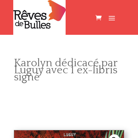
Karolyn dédicacé par
Luguy avec 1 ex-libris
signé