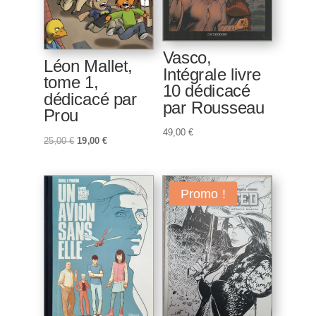
Vasco,
Léon Mallet,
Intégrale livre
tome 1,
10 dédicacé
dédicacé par
par Rousseau
Prou
49,00
€
Le
Le
25,00
€
19,00
€
prix
prix
initial
actuel
était :
est :
Promo !
25,00 €.
19,00 €.