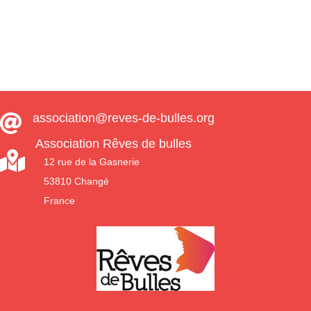
association@reves-de-bulles.org

Association Rêves de bulles

12 rue de la Gasnerie
53810 Changé
France