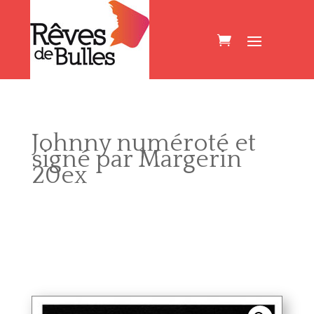
Johnny numéroté et
signé par Margerin
20ex