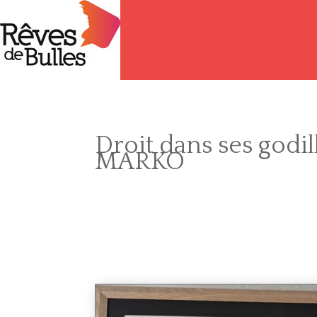
Droit dans ses godil
MARKO