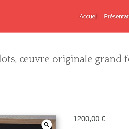
Accueil
Présentat
lots, œuvre originale grand 
1200,00
€