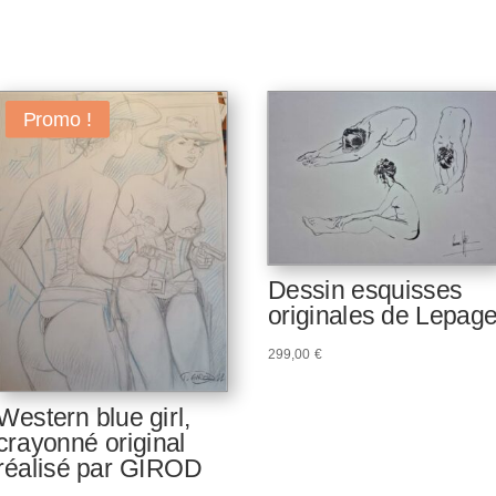
Promo !
Dessin esquisses
originales de Lepag
299,00
€
Western blue girl,
crayonné original
réalisé par GIROD