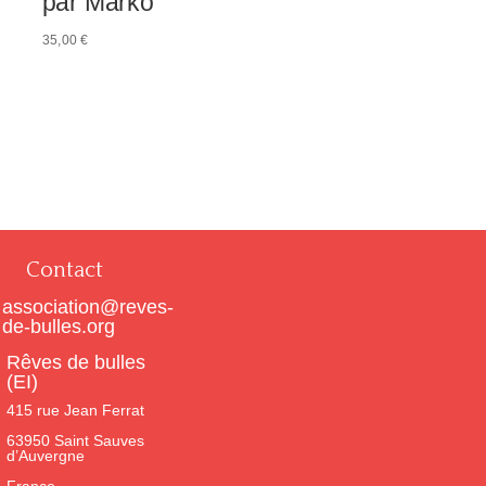
par Marko
35,00
€
Contact
association@reves-
de-bulles.org
Rêves de bulles
(EI)
415 rue Jean Ferrat
63950 Saint Sauves
d’Auvergne
France