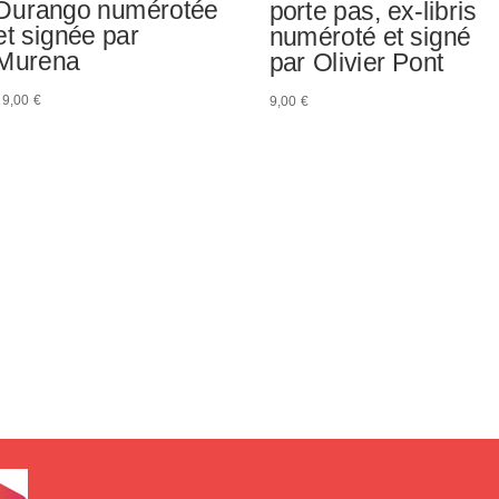
Durango numérotée
porte pas, ex-libris
et signée par
numéroté et signé
Murena
par Olivier Pont
19,00
€
9,00
€