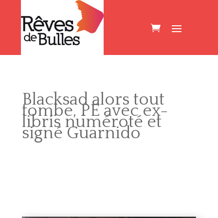
Blacksad alors tout
tombe, PE avec ex-
libris numéroté et
signé Guarnido