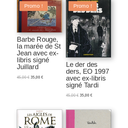
Promo !
Promo !
Barbe Rouge,
la marée de St
Jean avec ex-
libris signé
Le der des
Juillard
ders, EO 1997
avec ex-libris
Le
Le
45,00
€
35,00
€
signé Tardi
prix
prix
initial
actuel
Le
Le
45,00
€
35,00
€
était :
est :
prix
prix
45,00 €.
35,00 €.
initial
actuel
était :
est :
45,00 €.
35,00 €.