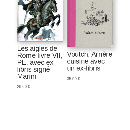
Les aigles de
Voutch, Arrière
Rome livre VII,
cuisine avec
PE, avec ex-
un ex-libris
libris signé
Marini
35,00
€
29,00
€