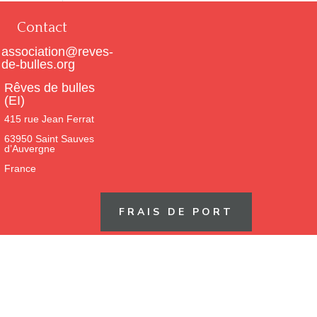
Contact
association@reves-
de-bulles.org
Rêves de bulles
(EI)
415 rue Jean Ferrat
63950 Saint Sauves
d’Auvergne
France
FRAIS DE PORT