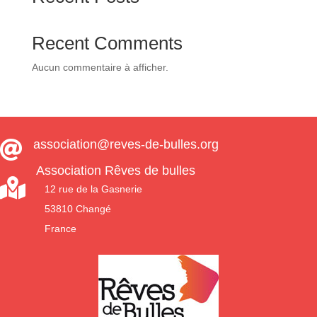
Recent Comments
Aucun commentaire à afficher.
association@reves-de-bulles.org

Association Rêves de bulles

12 rue de la Gasnerie
53810 Changé
France