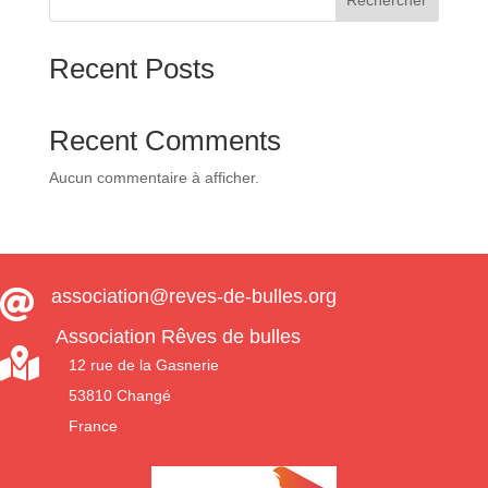
Rechercher
39,00 €.
29,00 €.
Recent Posts
Recent Comments
Aucun commentaire à afficher.
association@reves-de-bulles.org

Association Rêves de bulles

12 rue de la Gasnerie
53810 Changé
France