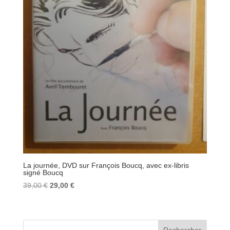
La journée, DVD sur François Boucq, avec ex-libris
signé Boucq
Le
Le
39,00
€
29,00
€
prix
prix
initial
actuel
était :
est :