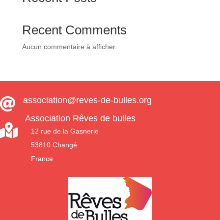
Recent Comments
Aucun commentaire à afficher.
association@reves-de-bulles.org

Association Rêves de bulles

12 rue de la Gasnerie
53810 Changé
France