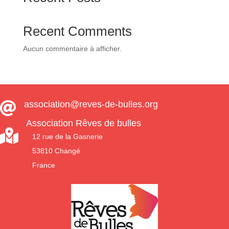
Recent Comments
Aucun commentaire à afficher.
association@reves-de-bulles.org

Association Rêves de bulles

12 rue de la Gasnerie
53810 Changé
France