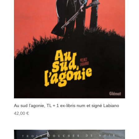
Au sud l’agonie, TL + 1 ex-libris num et signé Labiano
42,00
€