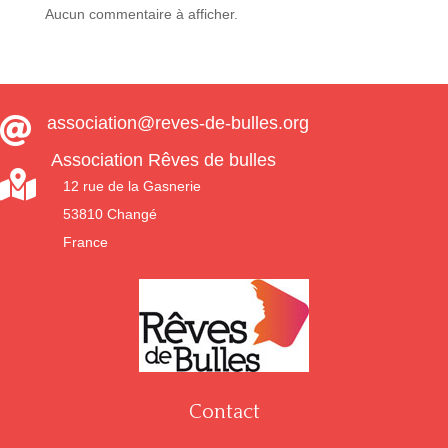
Aucun commentaire à afficher.
association@reves-de-bulles.org

Association Rêves de bulles

12 rue de la Gasnerie
53810 Changé
France
Contact