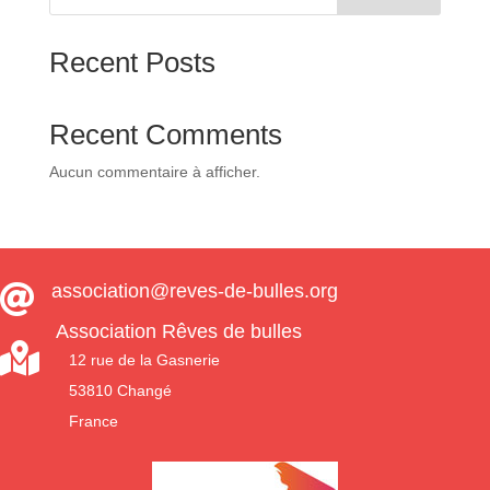
Recent Posts
Recent Comments
Aucun commentaire à afficher.
association@reves-de-bulles.org

Association Rêves de bulles

12 rue de la Gasnerie
53810 Changé
France