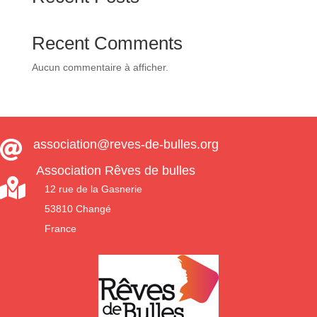
Recent Comments
Aucun commentaire à afficher.
association@reves-de-bulles.org

Association Rêves de bulles

12 rue de la Gasnerie
53810 Changé
France