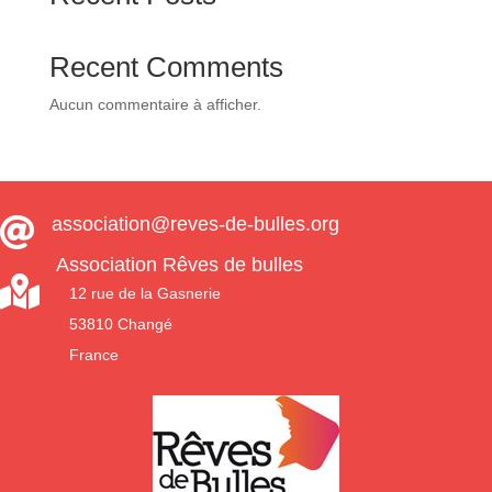
Recent Comments
Aucun commentaire à afficher.
association@reves-de-bulles.org

Association Rêves de bulles

12 rue de la Gasnerie
53810 Changé
France