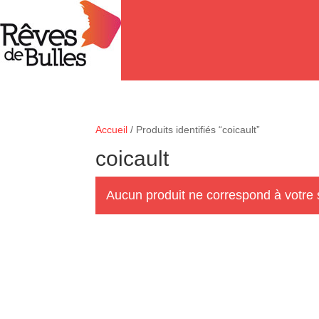
Accueil
/ Produits identifiés “coicault”
coicault
Aucun produit ne correspond à votre 