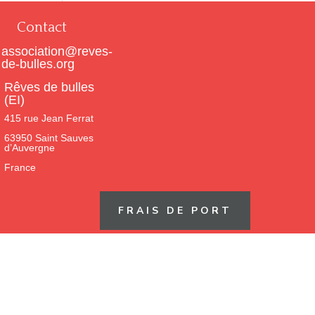
Contact
association@reves-
de-bulles.org
Rêves de bulles
(EI)
415 rue Jean Ferrat
63950 Saint Sauves
d’Auvergne
France
FRAIS DE PORT