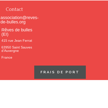
Contact
association@reves-
de-bulles.org
Rêves de bulles
(EI)
415 rue Jean Ferrat
63950 Saint Sauves
d’Auvergne
France
FRAIS DE PORT